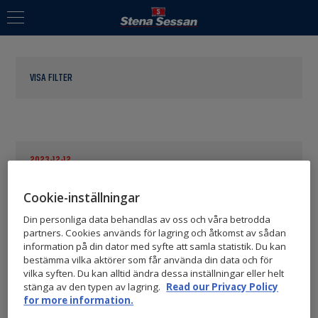
VISA FILTER
2023-12-12
STENA SESSAN LÄMNAR ETT
Cookie-inställningar
Din personliga data behandlas av oss och våra betrodda
REKOMMENDERAT
partners. Cookies används för lagring och åtkomst av sådan
information på din dator med syfte att samla statistik. Du kan
bestämma vilka aktörer som får använda din data och för
KONTANTERBJUDANDE OM
vilka syften. Du kan alltid ändra dessa inställningar eller helt
stänga av den typen av lagring.
Read our Privacy Policy
9,80 KRONOR PER B-AKTIE
for more information.