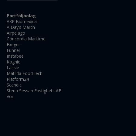
Portföljbolag
A3P Biomedical
A Day’s March
Airpelago
Concordia Maritime
Exeger
Funnel
Instabee
Kognic
Lassie
Matilda FoodTech
Platform24
Scandic
Stena Sessan Fastighets AB
Voi