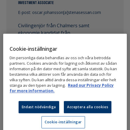
INVESTMENT ASSOCIATE
E-post:
oscar.johansson[a]stenasessan.com
Civilingenjör från Chalmers samt
ekonomie kandidat från
Handelshögskolan i Göteborg. Tidigare
managementkonsult på Kearney samt
Cookie-inställningar
jobbat med affärsutveckling och M&A på
Din personliga data behandlas av oss och våra betrodda
techbolaget Beetroot AB.
partners. Cookies används för lagring och åtkomst av sådan
information på din dator med syfte att samla statistik. Du kan
bestämma vilka aktörer som får använda din data och för
vilka syften. Du kan alltid ändra dessa inställningar eller helt
stänga av den typen av lagring.
Read our Privacy Policy
for more information.
Endast nödvändiga
Acceptera alla cookies
Cookie-inställningar