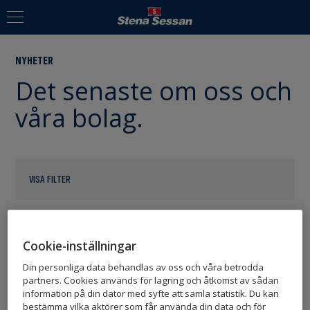
NYHETER
Det senaste om oss och
våra bolag.
VISA FILTER
Cookie-inställningar
2020-12-07
Din personliga data behandlas av oss och våra betrodda
partners. Cookies används för lagring och åtkomst av sådan
STENA SESSAN INVESTERAR I VOI
information på din dator med syfte att samla statistik. Du kan
bestämma vilka aktörer som får använda din data och för