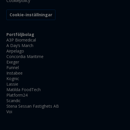
Cookiepolicy
Cookie-inställningar
Portföljbolag
A3P Biomedical
A Day’s March
Airpelago
Concordia Maritime
Exeger
Funnel
Instabee
Kognic
Lassie
Matilda FoodTech
Platform24
Scandic
Stena Sessan Fastighets AB
Voi