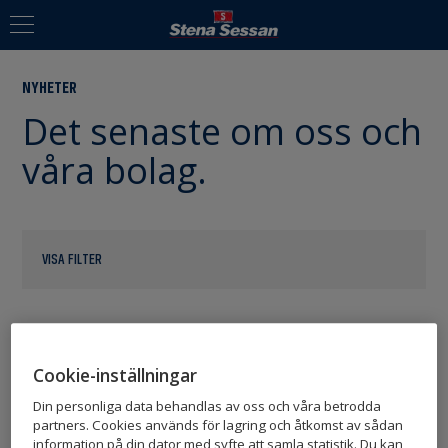
NYHETER
Det senaste om oss och
våra bolag.
VISA FILTER
Cookie-inställningar
2020-09-30
Din personliga data behandlas av oss och våra betrodda
STENA SESSAN INVESTERAR I
partners. Cookies används för lagring och åtkomst av sådan
information på din dator med syfte att samla statistik. Du kan