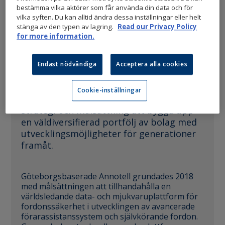
ANNOTELL
bestämma vilka aktörer som får använda din data och för
vilka syften. Du kan alltid ändra dessa inställningar eller helt
stänga av den typen av lagring.
Read our Privacy Policy
for more information.
Stena Sessan har i september 2020
investerat i det svenska annoterings- och
mjukvarubolaget Annotell. I samband
Endast nödvändiga
Acceptera alla cookies
med investeringen går Stena Sessan in
som en av bolagets största ägare.
Cookie-inställningar
Investeringen är en del av Stena Sessans
strategi och målsättning att bygga upp
en väldiversifierad portfölj av bolag med
utvecklingsmöjligheter för generationer
framåt.
Göteborgsbaserade Annotell grundades 2018
med målsättningen att tillhandahålla en
världsledande data- och mjukvaruplattform för
fordonssäkerhet i utvecklingen av avancerade
förarassistanssystem och självkörande fordon.