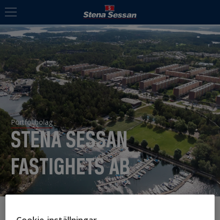
Portföljbolag
STENA SESSAN
FASTIGHETS AB
Cookie-inställningar