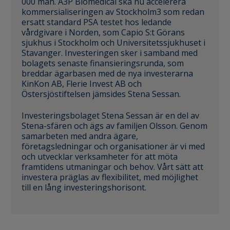
000 män. A3P Biomedical ska nu accelerera
kommersialiseringen av Stockholm3 som redan
ersatt standard PSA testet hos ledande
vårdgivare i Norden, som Capio S:t Görans
sjukhus i Stockholm och Universitetssjukhuset i
Stavanger. Investeringen sker i samband med
bolagets senaste finansieringsrunda, som
breddar ägarbasen med de nya investerarna
KinKon AB, Flerie Invest AB och
Östersjöstiftelsen jämsides Stena Sessan.
Investeringsbolaget Stena Sessan är en del av
Stena-sfären och ägs av familjen Olsson. Genom
samarbeten med andra ägare,
företagsledningar och organisationer är vi med
och utvecklar verksamheter för att möta
framtidens utmaningar och behov. Vårt sätt att
investera präglas av flexibilitet, med möjlighet
till en lång investeringshorisont.