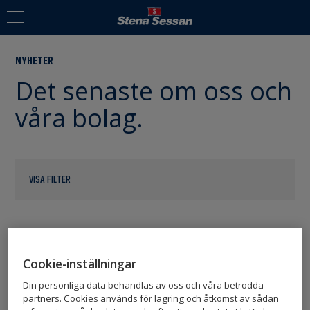
NYHETER
Det senaste om oss och
våra bolag.
VISA FILTER
2022-05-05
Cookie-inställningar
Din personliga data behandlas av oss och våra betrodda
STENA SESSAN INVESTERAR I A3P
partners. Cookies används för lagring och åtkomst av sådan