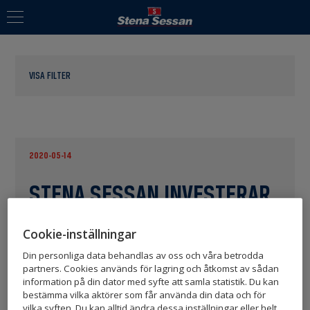
VISA FILTER
2020-05-14
STENA SESSAN INVESTERAR
I EXEGER
Cookie-inställningar
Din personliga data behandlas av oss och våra betrodda
partners. Cookies används för lagring och åtkomst av sådan
Stena Sessan har under det första
information på din dator med syfte att samla statistik. Du kan
bestämma vilka aktörer som får använda din data och för
kvartalet 2020 investerat i det svenska
vilka syften. Du kan alltid ändra dessa inställningar eller helt