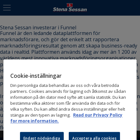
Stena Sessan investerar i Funnel
Funnel är den ledande dataplattformen för
marknadsförare, och gör det enkelt att rapportera
marknadsföringsresultat genom att skapa business-ready
data i realtid. Plattformen används idag av mer än 1 200 av
världens mest innovativa marknadsföringsorganisationer,
på bolag och mediebyråer som Home Depot, Samsung och
Havas. Bolaget grundades 2014 i Stockholm. Investeringen
Cookie-inställningar
är en del av Funnels sista finansieringsrunda inför bolagets
planerade notering på Stockholmsbörsen.
Din personliga data behandlas av oss och våra betrodda
partners. Cookies används för lagring och åtkomst av sådan
Investeringsbolaget Stena Sessan är en del av Stena-sfären
information på din dator med syfte att samla statistik. Du kan
och ägs av familjen Olsson. Genom samarbeten med andra
bestämma vilka aktörer som får använda din data och för
ägare, företagsledningar och organisationer är vi med och
vilka syften. Du kan alltid ändra dessa inställningar eller helt
utvecklar verksamheter för att möta framtidens
stänga av den typen av lagring.
Read our Privacy Policy
utmaningar och behov. Vårt sätt att investera präglas av
for more information.
flexibilitet, med möjlighet till en lång investeringshorisont.
Endast nödvändiga
Acceptera alla cookies